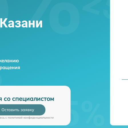
в Казани
 желанию
бращения
я со специалистом
Оставить заявку
есь c
политикой конфиденциальности