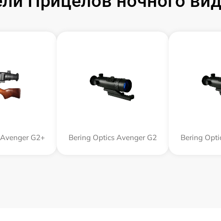
и Прицелов ночного виде
s Avenger G2+
Bering Optics Avenger G2
Bering Opt