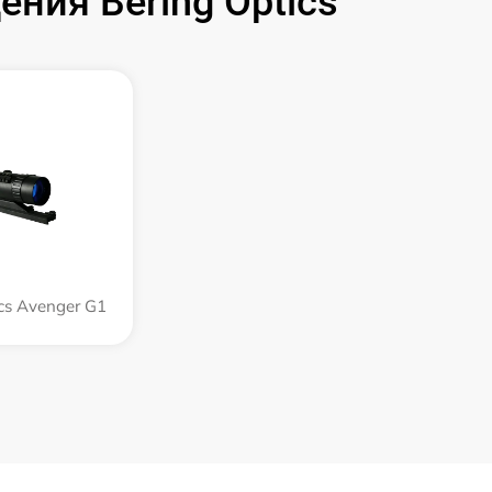
ния Bering Optics
ics Avenger G1