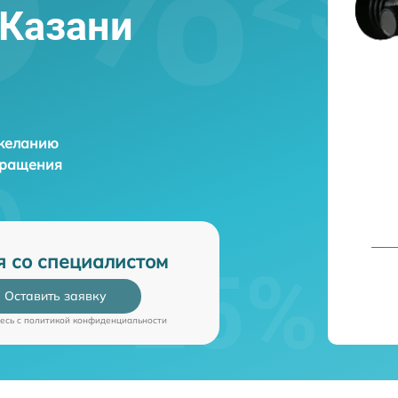
в Казани
 желанию
бращения
я со специалистом
Оставить заявку
есь c
политикой конфиденциальности