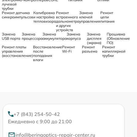
лучевой
трубки
Ремонт датчика
Калибровка
Ремонт
Замена
Ремонт
синхроимпульсов
и настройка
встроенного
ключей
цепи
тепловизора
дальнометра
управления
питания
и других
устройств
Замена
Замена
Замена
Замена
Замена
Прошивка
USB порта
процессора
аккумулятора
корпуса
дисплея
(Обновление
(экрана)
ПО)
Ремонт платы
Восстановление
Ремонт
Ремонт
Ремонт
управления
после
Wi-Fi
разъема
капиллярной
(восстановление)
попадания
трубки
влаги
+7 (843) 254-50-42
Ежедневно с 9:00 до 21:00
info@beringoptics-repair-center.ru