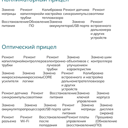
Замена
Ремонт
Калибровка
Ремонт датчика
Ремонт
матрицы
капиллярной
и настройка
синхроимпульсов
оптики
трубки
тепловизора
Восстановление
Обновление
Замена
Замена
Ремонт
питания
ПО
аккумулятора
USB порта
встроенного
дальномера
и других
устройств
Оптический прицел
Ремонт
Ремонт
Ремонт
Замена
Замена шим
капиллярной
контроллеров
электронно-
объективов с
контроллера
трубки
лучевой
улучшением
трубки
характеристик
Замена
Замена
Замена
Ремонт
Калибровка
микросхемы
микросхемы
CORE
встроенного
и настройка
усилителя
логики
дальнометра
тепловизора
и других
устройств
Ремонт датчика
Ремонт
Восстановление
Замена
Замена
синхроимпульсов
оптики
питания
ключей
корпуса
управления
Замена
Замена
Замена
Ремонт
Замена
Замена
аккумулятора
процессора
USB порта
цепи
матрицы
дисплея
питания
(экрана)
Ремонт
Ремонт
Восстановление
Ремонт платы
Прошивка
разъема
Wi-Fi
после
управления
(Обновление
попадания
(восстановление)
ПО)