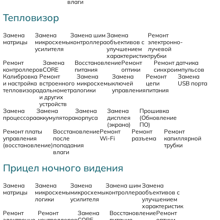
влаги
Тепловизор
Замена
Замена
Замена шим
Замена
Ремонт
матрицы
микросхемы
контроллера
объективов с
электронно-
усилителя
улучшением
лучевой
характеристик
трубки
Ремонт
Замена
Восстановление
Ремонт
Ремонт датчика
контроллеров
CORE
питания
оптики
синхроимпульсов
Калибровка
Ремонт
Замена
Замена
Ремонт
Замена
и настройка
встроенного
микросхемы
ключей
цепи
USB порта
тепловизора
дальнометра
логики
управления
питания
и других
устройств
Замена
Замена
Замена
Замена
Прошивка
процессора
аккумулятора
корпуса
дисплея
(Обновление
(экрана)
ПО)
Ремонт платы
Восстановление
Ремонт
Ремонт
Ремонт
управления
после
Wi-Fi
разъема
капиллярной
(восстановление)
попадания
трубки
влаги
Прицел ночного видения
Замена
Замена
Замена
Замена шим
Замена
матрицы
микросхемы
микросхемы
контроллера
объективов с
логики
усилителя
улучшением
характеристик
Ремонт
Ремонт
Замена
Восстановление
Ремонт
электронно-
контроллеров
CORE
питания
оптики